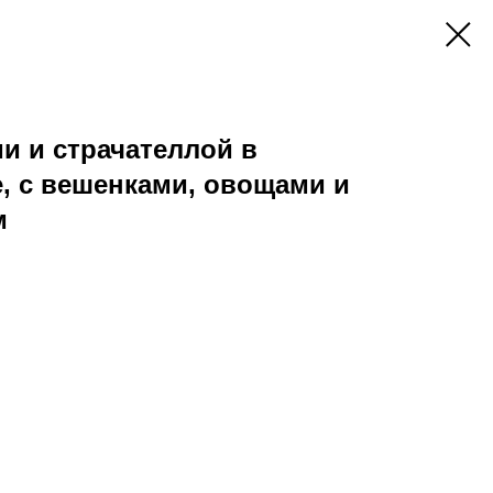
ми и страчателлой в
, с вешенками, овощами и
м