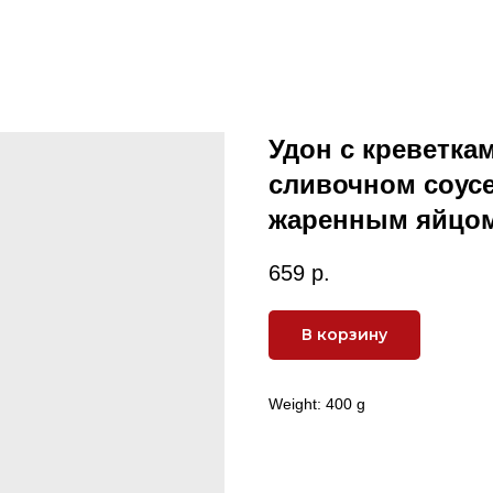
Удон с креветка
сливочном соусе
жаренным яйцо
659
р.
В корзину
Weight: 400 g